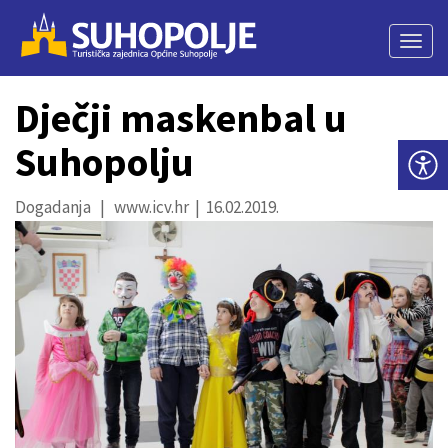
Togg
navig
Dječji maskenbal u
Suhopolju
Dogadanja | www.icv.hr | 16.02.2019.