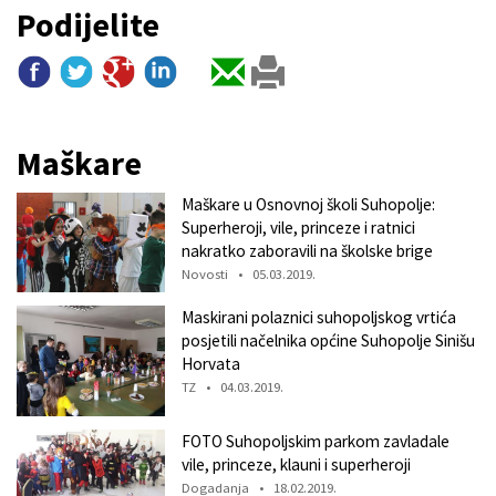
Podijelite
Maškare
Maškare u Osnovnoj školi Suhopolje:
Superheroji, vile, princeze i ratnici
nakratko zaboravili na školske brige
Novosti • 05.03.2019.
Maskirani polaznici suhopoljskog vrtića
posjetili načelnika općine Suhopolje Sinišu
Horvata
TZ • 04.03.2019.
FOTO Suhopoljskim parkom zavladale
vile, princeze, klauni i superheroji
Dogadanja • 18.02.2019.